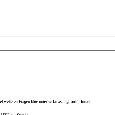
 Bei weiteren Fragen bitte unter webmaster@fordforfun.de
nd UTC + 1 Stunde